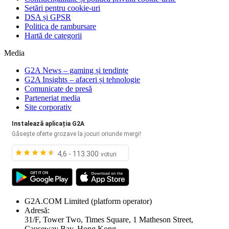
Setări pentru cookie-uri
DSA și GPSR
Politica de rambursare
Hartă de categorii
Media
G2A News – gaming și tendințe
G2A Insights – afaceri și tehnologie
Comunicate de presă
Parteneriat media
Site corporativ
Instalează aplicația G2A
Găsește oferte grozave la jocuri oriunde mergi!
4,6 - 113.300
voturi
G2A.COM Limited
(platform operator)
Adresă:
31/F, Tower Two, Times Square, 1 Matheson Street,
Causeway Bay, Hong Kong