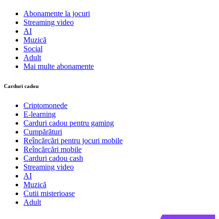
Abonamente la jocuri
Streaming video
AI
Muzică
Social
Adult
Mai multe abonamente
Carduri cadou
Criptomonede
E-learning
Carduri cadou pentru gaming
Cumpărături
Reîncărcări pentru jocuri mobile
Reîncărcări mobile
Carduri cadou cash
Streaming video
AI
Muzică
Cutii misterioase
Adult