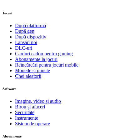
Jocuri
După platformă
După gen
După dispozitiv
Lansări noi
DLC-uri
Carduri cadou pentru gaming
Abonamente la jocuri
Reîncărcări pentru jocuri mobile
Monede și puncte
Chei aleatorii
Software
Imagine, video și audio
Birou și afaceri
Securitate
Instrumente
Sistem de operare
Abonamente