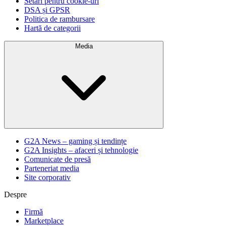
Setări pentru cookie-uri
DSA și GPSR
Politica de rambursare
Hartă de categorii
Media
G2A News – gaming și tendințe
G2A Insights – afaceri și tehnologie
Comunicate de presă
Parteneriat media
Site corporativ
Despre
Firmă
Marketplace