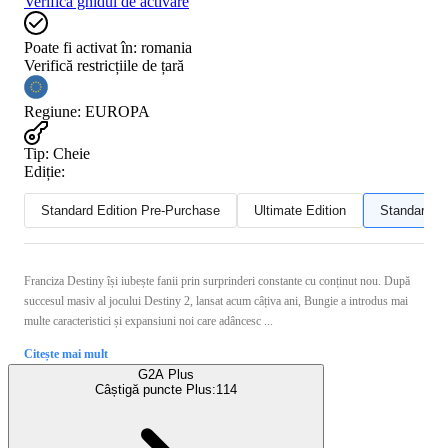
Verifică ghidul de activare
Poate fi activat în:
romania
Verifică restricțiile de țară
Regiune
:
EUROPA
Tip
:
Cheie
Ediție:
Standard Edition Pre-Purchase
Ultimate Edition
Standard Ed
Franciza Destiny își iubește fanii prin surprinderi constante cu conținut nou. După
succesul masiv al jocului Destiny 2, lansat acum câțiva ani, Bungie a introdus mai
multe caracteristici și expansiuni noi care adâncesc ...
Citește mai mult
G2A Plus
Câștigă puncte Plus:
114