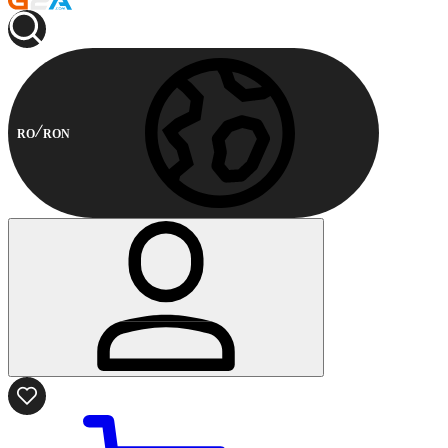
RO
RON