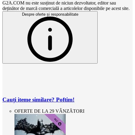
G2A.COM nu este susținut de niciun dezvoltator, editor sau
deținător de marcă comercială a articolelor disponibile pe acest site.
Despre oferte și responsabilitate
Cauți iteme similare? Poftim!
OFERTE DE LA 29 VÂNZĂTORI