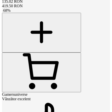
135.02
RON
419.50
RON
-
68
%
Gamersuniverse
Vânzător excelent