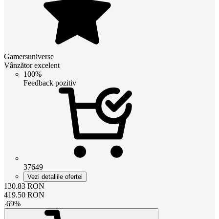
Gamersuniverse
Vânzător excelent
100%
Feedback pozitiv
37649
Vezi detaliile ofertei
130.83
RON
419.50
RON
-
69
%