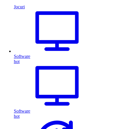
Jocuri
Software
hot
Software
hot