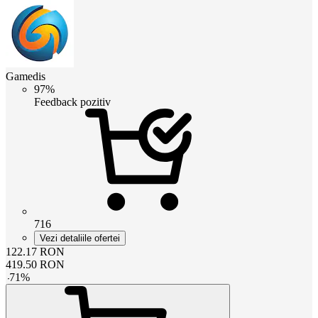
Gamedis
97%
Feedback pozitiv
716
Vezi detaliile ofertei
122.17
RON
419.50
RON
-
71
%