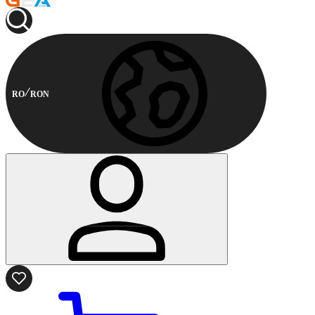
RO
RON