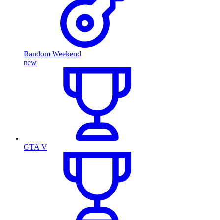
Random Weekend
new
GTA V