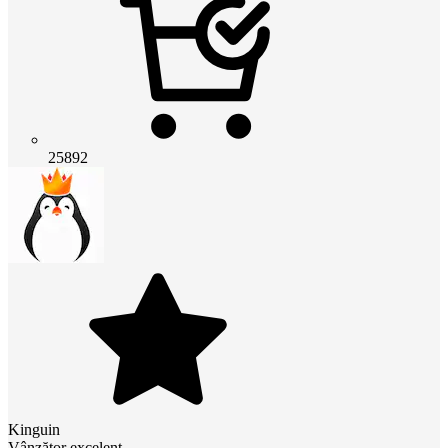
25892
Kinguin
Vânzător excelent