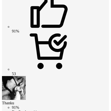
91%
53
Thanku
91%