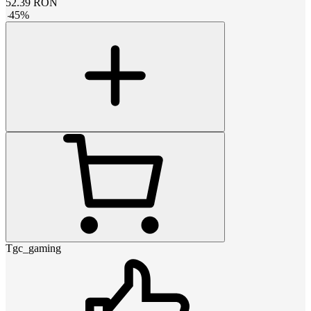
52.39
RON
-
45
%
Tgc_gaming