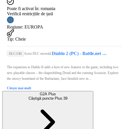
Poate fi activat în:
romania
Verifică restricțiile de țară
Regiune
:
EUROPA
Tip
:
Cheie
Diablo 2 (PC) - Battle.net Key - GLOBAL
Acest DLC necesită:
DLC-URI
The expansion to Diablo II adds a host of new features to the game, including two
new playable classes – the shapeshifting Druid and the cunning Assassin. Explore
the snowy homeland of the Barbarians, face fiendish new m ...
Citește mai mult
G2A Plus
Câștigă puncte Plus:
39