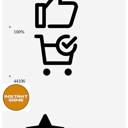
100%
44106