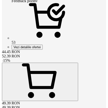
Feedback pozitiv
53
Vezi detaliile ofertei
44.45
RON
52.39
RON
-
15
%
49.39
RON
49.39
RON