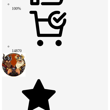
100%
14870