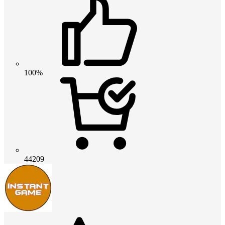
100%
44209