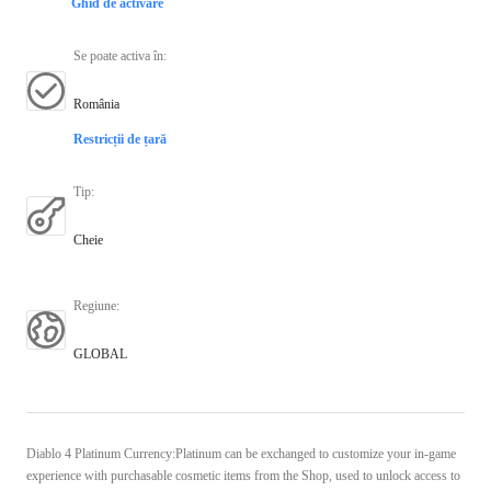
Ghid de activare
Se poate activa în
:
România
Restricții de țară
Tip
:
Cheie
Regiune
:
GLOBAL
Diablo 4 Platinum Currency:Platinum can be exchanged to customize your in-game
experience with purchasable cosmetic items from the Shop, used to unlock access to