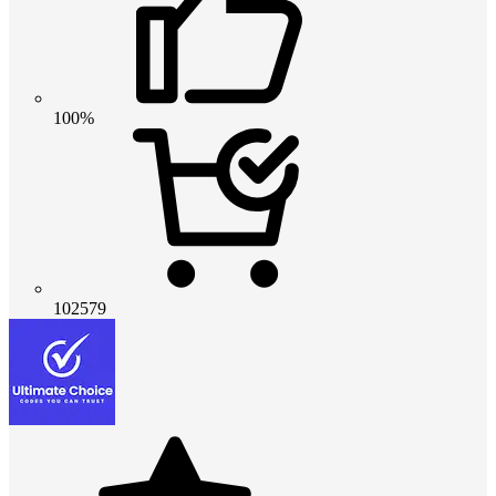
100%
102579