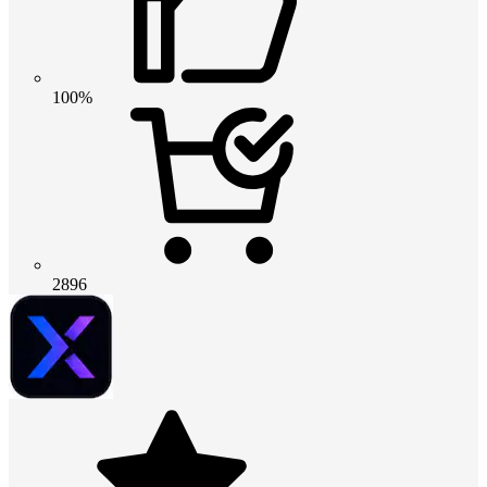
100%
2896