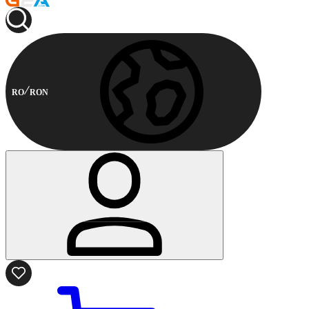
RO
RON