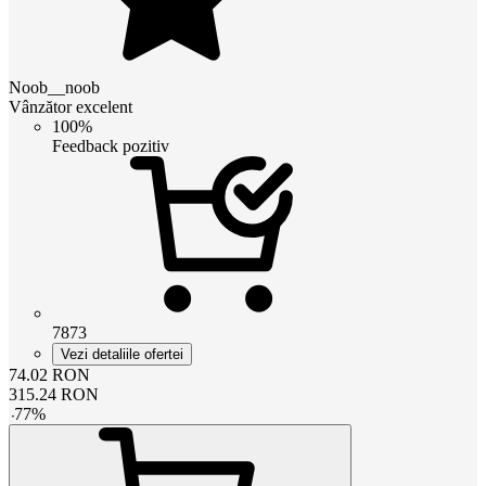
Noob__noob
Vânzător excelent
100%
Feedback pozitiv
7873
Vezi detaliile ofertei
74.02
RON
315.24
RON
-
77
%