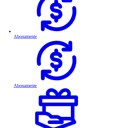
Abonamente
Abonamente