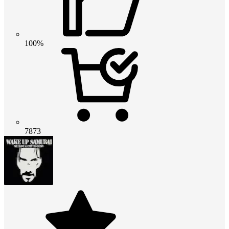
100%
7873