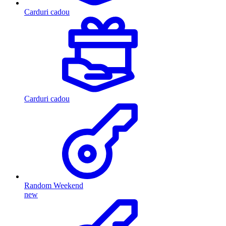
Carduri cadou
Carduri cadou
Random Weekend
new