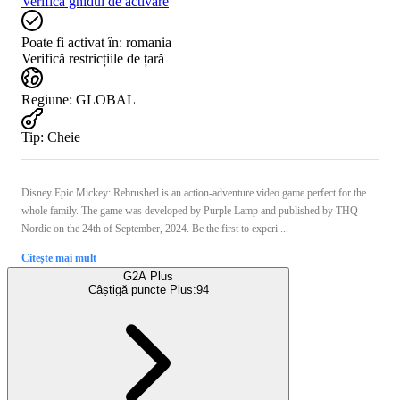
Verifică ghidul de activare
Poate fi activat în:
romania
Verifică restricțiile de țară
Regiune
:
GLOBAL
Tip
:
Cheie
Disney Epic Mickey: Rebrushed is an action-adventure video game perfect for the
whole family. The game was developed by Purple Lamp and published by THQ
Nordic on the 24th of September, 2024. Be the first to experi ...
Citește mai mult
G2A Plus
Câștigă puncte Plus:
94