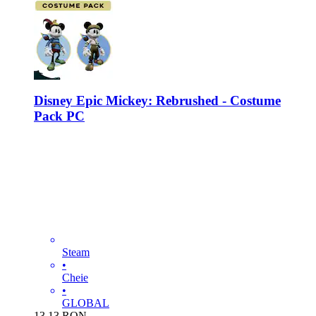
Disney Epic Mickey: Rebrushed - Costume
Pack PC
Steam
•
Cheie
•
GLOBAL
13.13
RON