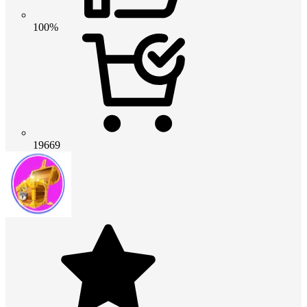
100%
19669