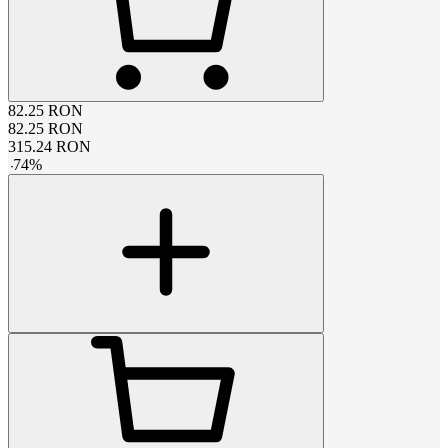
82.25
RON
82.25
RON
315.24
RON
-
74
%