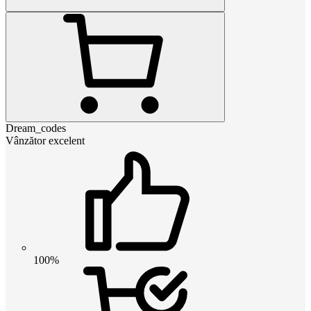
Dream_codes
Vânzător excelent
100%