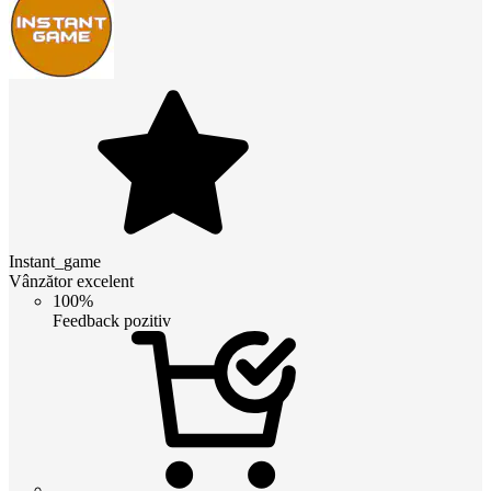
Instant_game
Vânzător excelent
100%
Feedback pozitiv