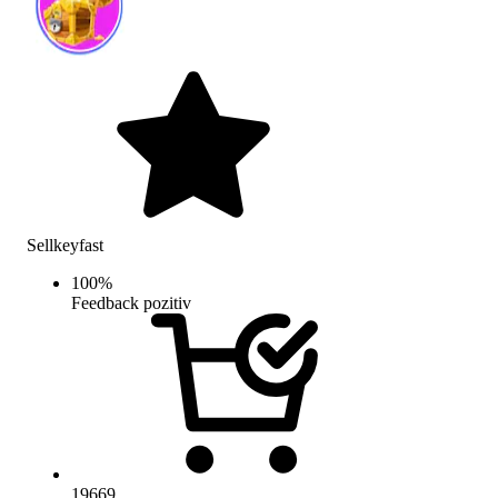
Sellkeyfast
100
%
Feedback pozitiv
19669