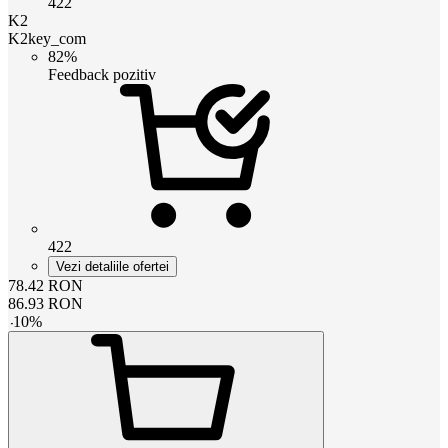
422
K2
K2key_com
82%
Feedback pozitiv
422
Vezi detaliile ofertei
78.42
RON
86.93
RON
-
10
%