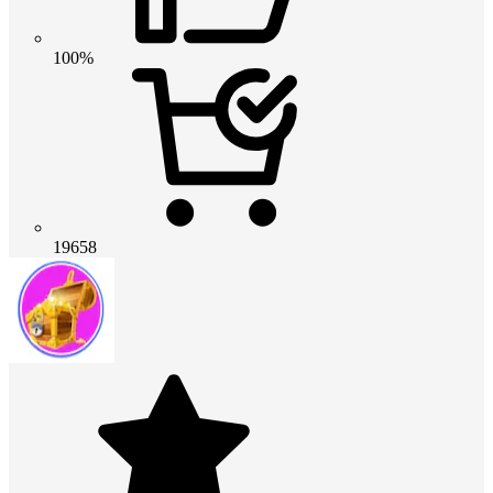
100%
19658