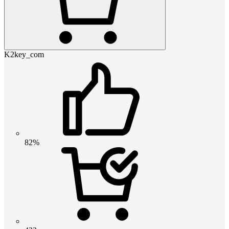
K2key_com
82%