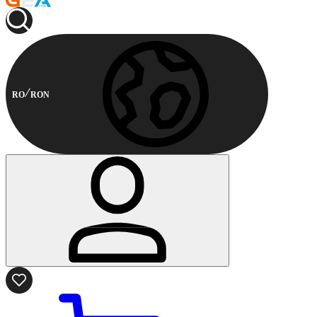
RO
RON