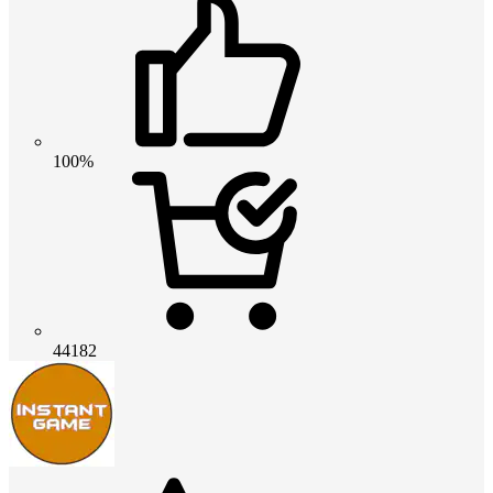
100%
44182