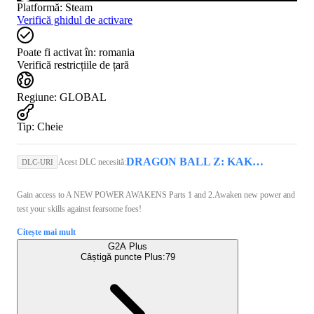
Platformă
:
Steam
Verifică ghidul de activare
Poate fi activat în:
romania
Verifică restricțiile de țară
Regiune
:
GLOBAL
Tip
:
Cheie
DRAGON BALL Z: KAKAROT (PC) - Steam Key - GLOBAL
Acest DLC necesită:
DLC-URI
Gain access to A NEW POWER AWAKENS Parts 1 and 2.Awaken new power and
test your skills against fearsome foes!
Citește mai mult
G2A Plus
Câștigă puncte Plus:
79