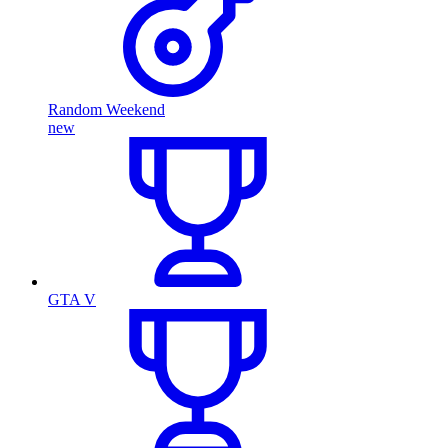
Random Weekend
new
GTA V