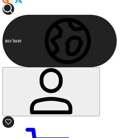
RO
RON