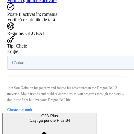
Verifică ghidul de activare
Poate fi activat în:
romania
Verifică restricțiile de țară
Regiune
:
GLOBAL
Tip
:
Cheie
Ediție:
Join Son Goku on his journey and follow his adventures in the Dragon Ball Z
universe. Make friends and build relationships as you progress through the story –
don’t just fight but live your Dragon Ball life.
Citește mai mult
G2A Plus
Câștigă puncte Plus:
84