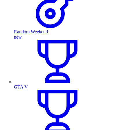
Random Weekend
new
GTA V