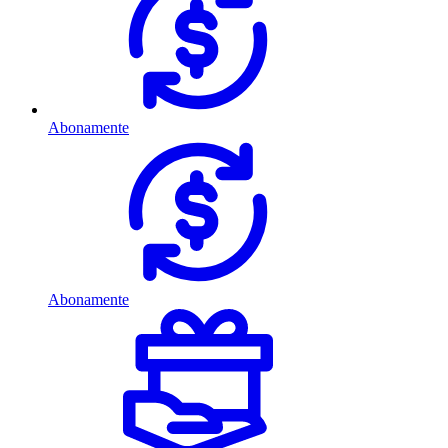
Abonamente
Abonamente