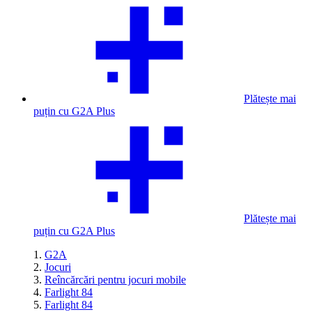
Plătește mai
puțin cu G2A Plus
Plătește mai
puțin cu G2A Plus
G2A
Jocuri
Reîncărcări pentru jocuri mobile
Farlight 84
Farlight 84