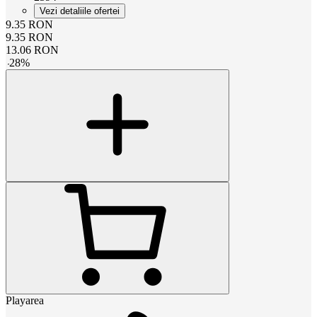
Vezi detaliile ofertei
9.35
RON
9.35
RON
13.06
RON
-
28
%
Playarea