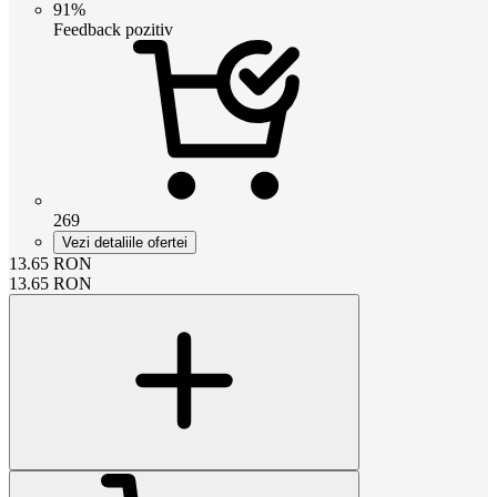
91%
Feedback pozitiv
269
Vezi detaliile ofertei
13.65
RON
13.65
RON