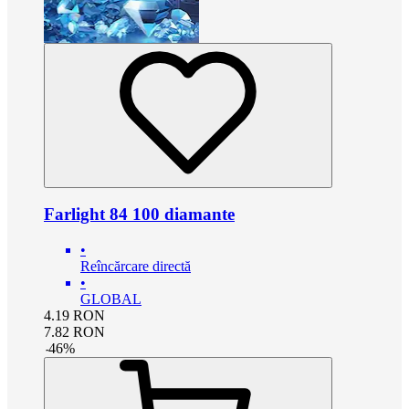
Farlight 84 100 diamante
•
Reîncărcare directă
•
GLOBAL
4.19
RON
7.82
RON
-
46
%