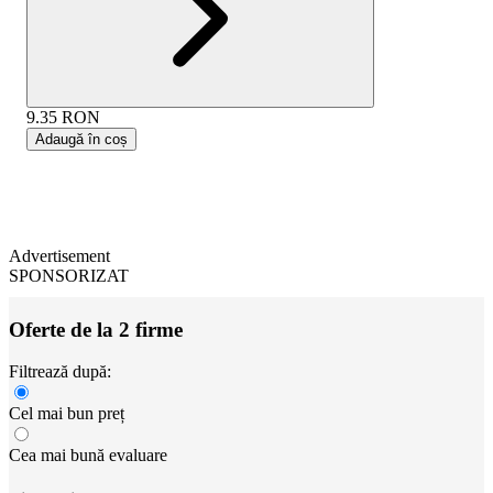
9.35
RON
Adaugă în coș
Advertisement
SPONSORIZAT
Oferte de la 2 firme
Filtrează după:
Cel mai bun preț
Cea mai bună evaluare