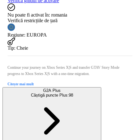
Verifică ghidul de activare
Nu poate fi activat în:
romania
Verifică restricțiile de țară
Regiune
:
EUROPA
Tip
:
Cheie
Continue your journey on Xbox Series X|S and transfer GTAV Story Mode
progress to Xbox Series X|S with a one-time migration.
Citește mai mult
G2A Plus
Câștigă puncte Plus:
98