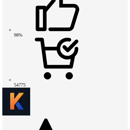
98%
54775