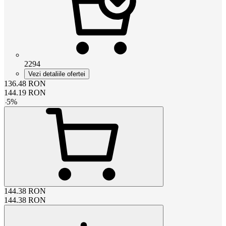
2294
Vezi detaliile ofertei
136.48
RON
144.19
RON
-
5
%
144.38
RON
144.38
RON