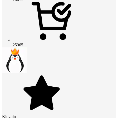
25965
Kinguin