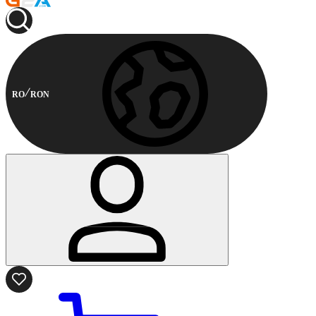
RO
RON