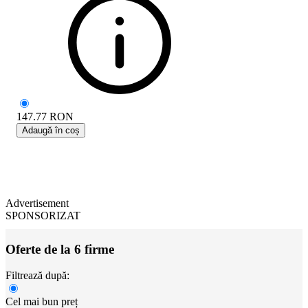
147.77
RON
Adaugă în coș
Advertisement
SPONSORIZAT
Oferte de la 6 firme
Filtrează după:
Cel mai bun preț