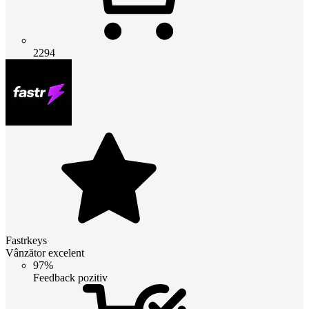
2294
Fastrkeys
Vânzător excelent
97%
Feedback pozitiv