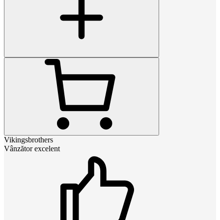
Vikingsbrothers
Vânzător excelent