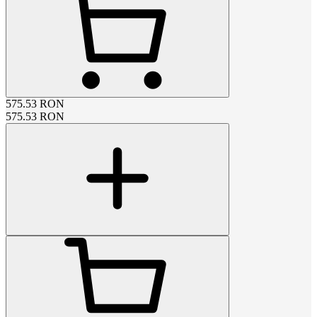
575.53
RON
575.53
RON