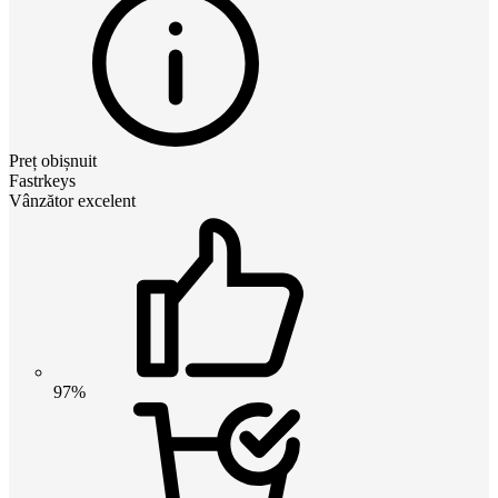
Preț obișnuit
Fastrkeys
Vânzător excelent
97%