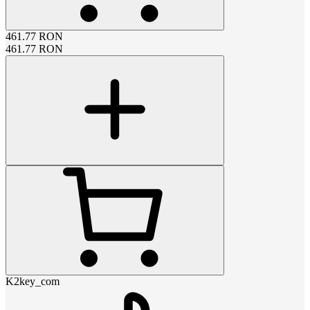
461.77
RON
461.77
RON
K2key_com