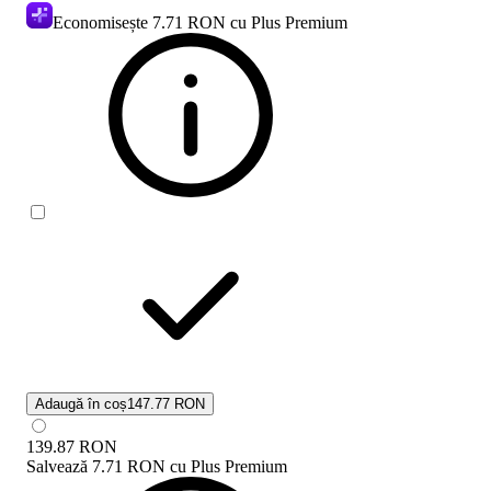
Economisește
7.71 RON
cu Plus Premium
Adaugă în coș
147.77 RON
139.87
RON
Salvează
7.71 RON
cu
Plus Premium