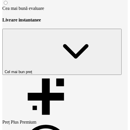
Cea mai bună evaluare
Livrare instantanee
Cel mai bun preț
Preț
Plus Premium