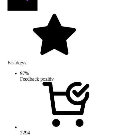
Fastrkeys
97
%
Feedback pozitiv
2294