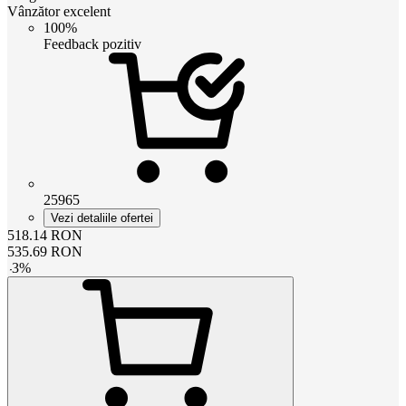
Vânzător excelent
100%
Feedback pozitiv
25965
Vezi detaliile ofertei
518.14
RON
535.69
RON
-
3
%