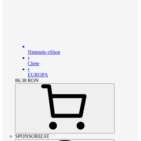
Nintendo eShop
•
Cheie
•
EUROPA
86.38
RON
SPONSORIZAT