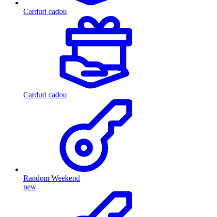
Carduri cadou
Carduri cadou
Random Weekend
new