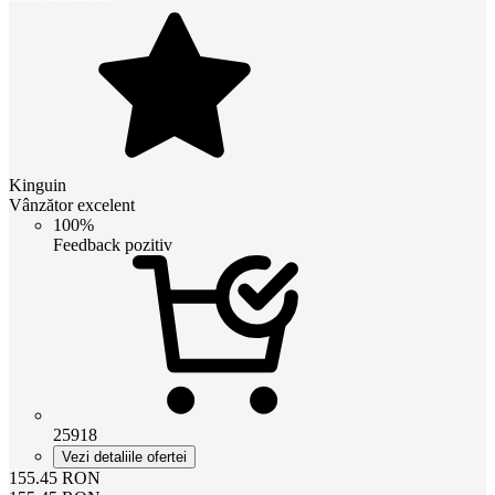
Kinguin
Vânzător excelent
100%
Feedback pozitiv
25918
Vezi detaliile ofertei
155.45
RON