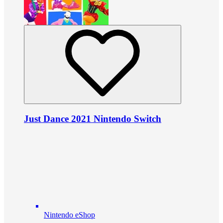
Just Dance 2021 Nintendo Switch
Nintendo eShop