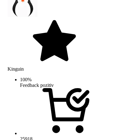
Kinguin
100
%
Feedback pozitiv
25918