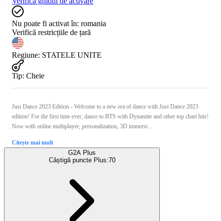
Verifică ghidul de activare
Nu poate fi activat în:
romania
Verifică restricțiile de țară
Regiune
:
STATELE UNITE
Tip
:
Cheie
Just Dance 2023 Edition - Welcome to a new era of dance with Just Dance 2023
edition! For the first time ever, dance to BTS with Dynamite and other top chart hits!
Now with online multiplayer, personalization, 3D immersi ...
Citește mai mult
G2A Plus
Câștigă puncte Plus:
70