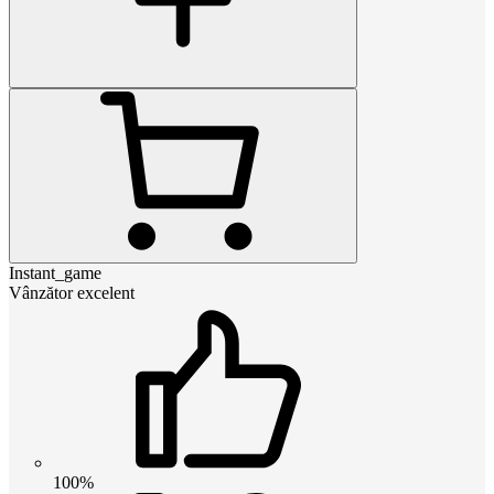
Instant_game
Vânzător excelent
100%