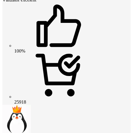
100%
25918