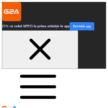
15% cu codul APP15 la prima achiziție în app
Deschide app