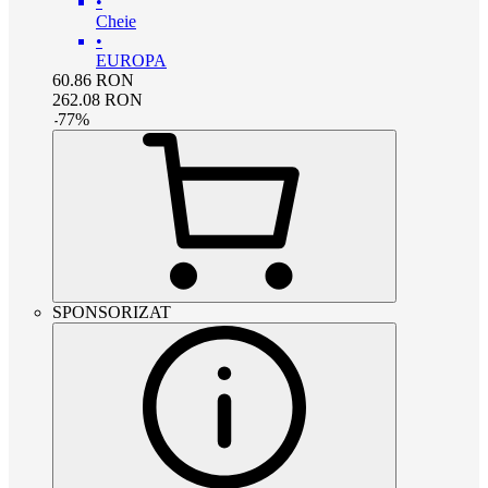
•
Cheie
•
EUROPA
60.86
RON
262.08
RON
-
77
%
SPONSORIZAT