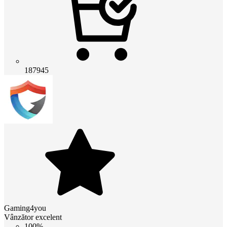
187945
Gaming4you
Vânzător excelent
100%