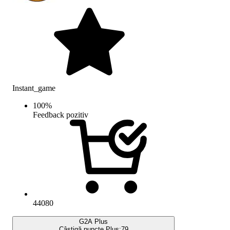
Instant_game
100
%
Feedback pozitiv
44080
G2A Plus
Câștigă puncte Plus:
79