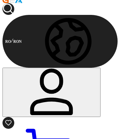
RO
RON