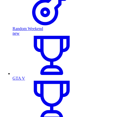
Random Weekend
new
GTA V