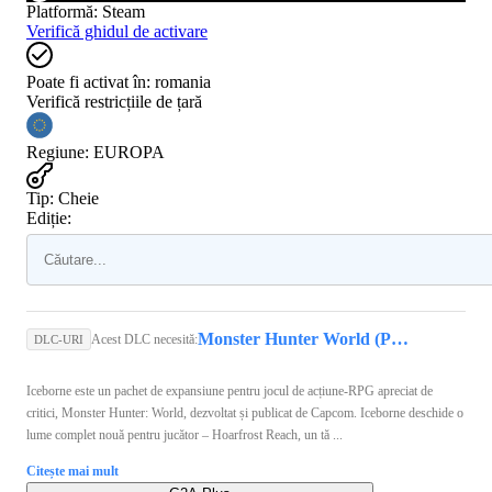
Platformă
:
Steam
Verifică ghidul de activare
Poate fi activat în:
romania
Verifică restricțiile de țară
Regiune
:
EUROPA
Tip
:
Cheie
Ediție:
Monster Hunter World (PC) - Steam Key - GLOBAL
Acest DLC necesită:
DLC-URI
Iceborne este un pachet de expansiune pentru jocul de acțiune-RPG apreciat de
critici, Monster Hunter: World, dezvoltat și publicat de Capcom. Iceborne deschide o
lume complet nouă pentru jucător – Hoarfrost Reach, un tă ...
Citește mai mult