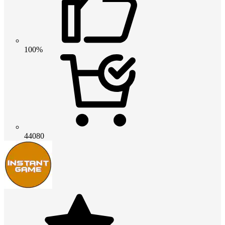
100%
44080