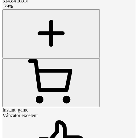
314.84
RON
-
79
%
Instant_game
Vânzător excelent