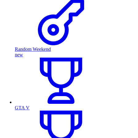
Random Weekend
new
GTA V