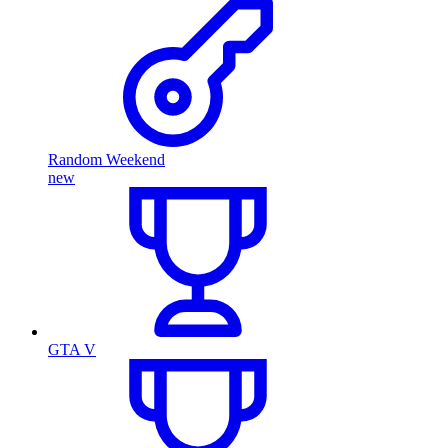
Random Weekend
new
GTA V