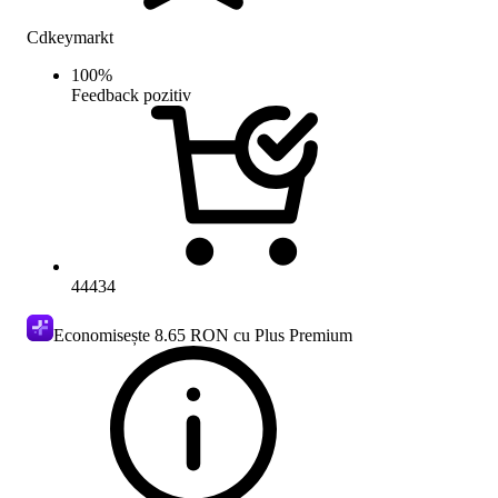
Cdkeymarkt
100
%
Feedback pozitiv
44434
Economisește
8.65 RON
cu Plus Premium