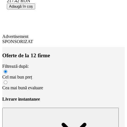
217.42
RON
Adaugă în coș
Advertisement
SPONSORIZAT
Oferte de la 12 firme
Filtrează după:
Cel mai bun preț
Cea mai bună evaluare
Livrare instantanee