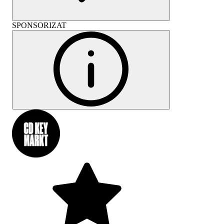
SPONSORIZAT