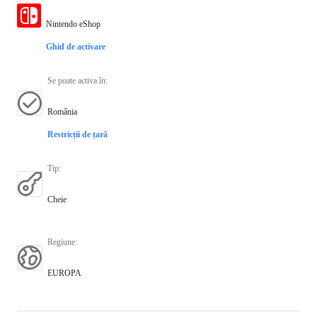
Nintendo eShop
Ghid de activare
Se poate activa în
:
România
Restricții de țară
Tip
:
Cheie
Regiune
:
EUROPA