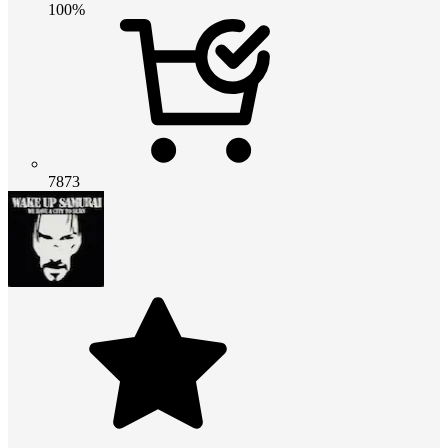
100%
7873