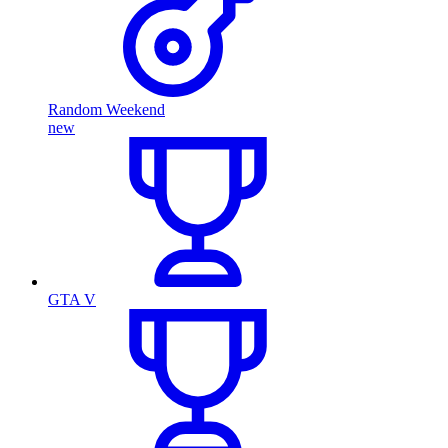
Random Weekend
new
GTA V