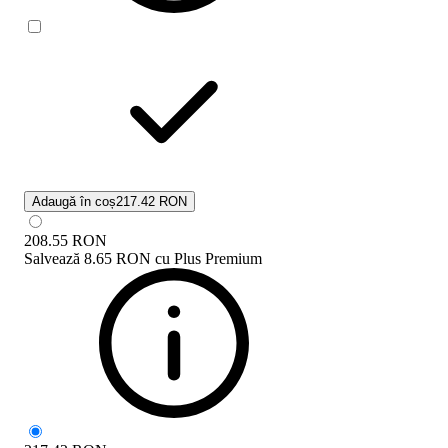
Adaugă în coș
217.42 RON
208.55
RON
Salvează
8.65 RON
cu
Plus Premium