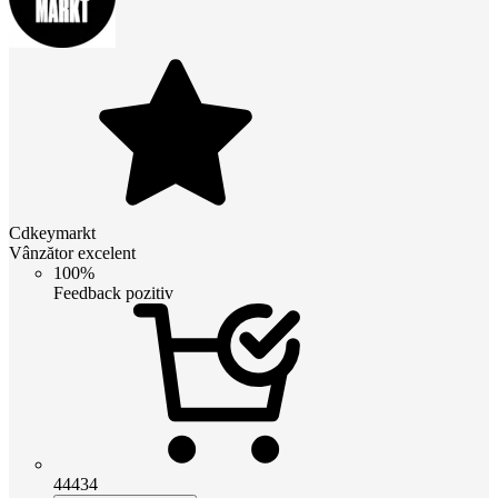
Cdkeymarkt
Vânzător excelent
100%
Feedback pozitiv
44434