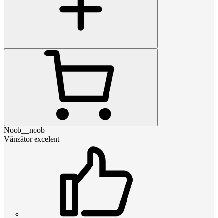
Noob__noob
Vânzător excelent