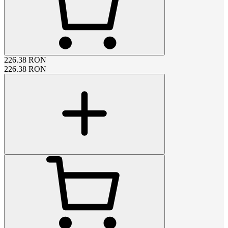
226.38
RON
226.38
RON