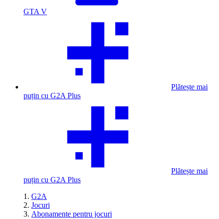
GTA V
Plătește mai
puțin cu G2A Plus
Plătește mai
puțin cu G2A Plus
G2A
Jocuri
Abonamente pentru jocuri