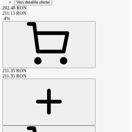
Vezi detaliile ofertei
202.48
RON
211.13
RON
-
4
%
211.35
RON
211.35
RON