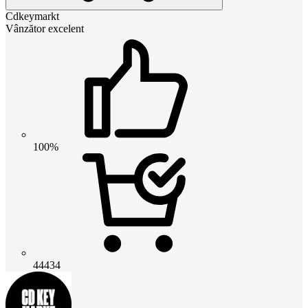
Cdkeymarkt
Vânzător excelent
100%
44434