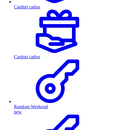
Carduri cadou
Carduri cadou
Random Weekend
new