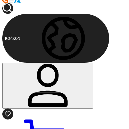
RO
RON