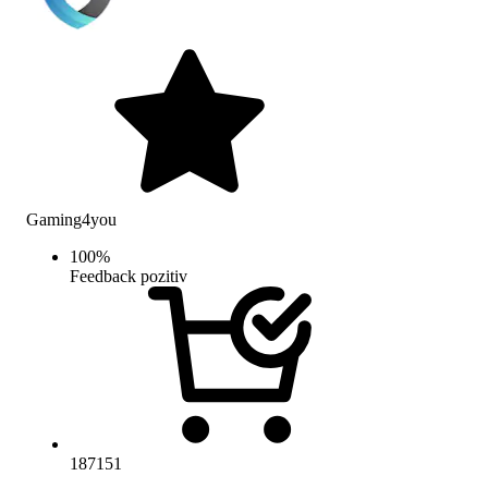
Gaming4you
100
%
Feedback pozitiv
187151