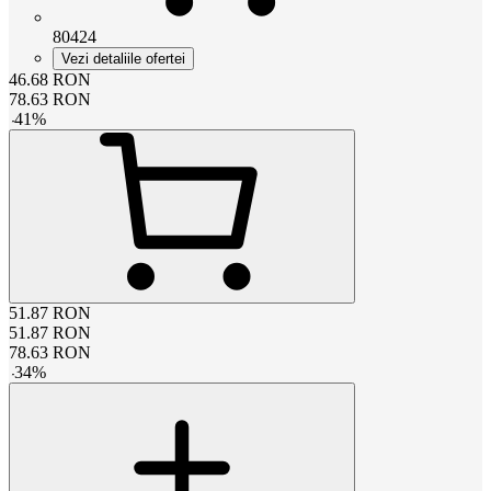
80424
Vezi detaliile ofertei
46.68
RON
78.63
RON
-
41
%
51.87
RON
51.87
RON
78.63
RON
-
34
%