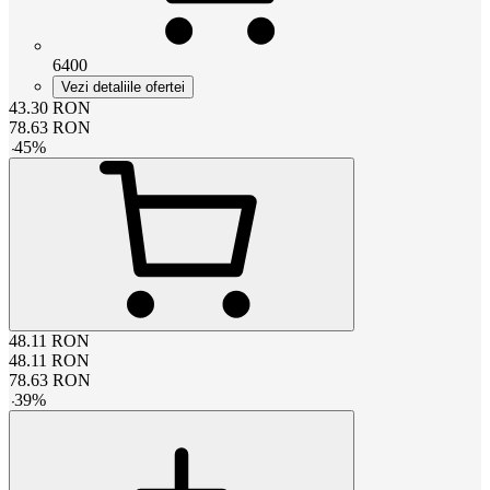
6400
Vezi detaliile ofertei
43.30
RON
78.63
RON
-
45
%
48.11
RON
48.11
RON
78.63
RON
-
39
%