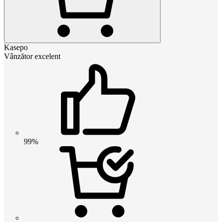
Kasepo
Vânzător excelent
99%