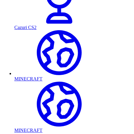
Cazuri CS2
MINECRAFT
MINECRAFT