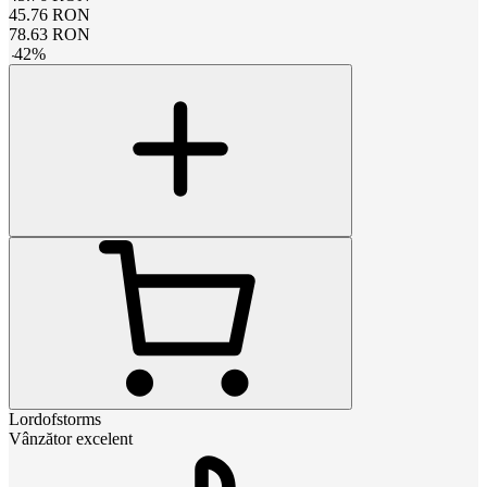
45.76
RON
78.63
RON
-
42
%
Lordofstorms
Vânzător excelent