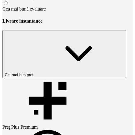
Cea mai bună evaluare
Livrare instantanee
Cel mai bun preț
Preț
Plus Premium