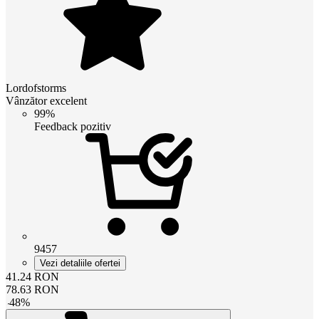
Lordofstorms
Vânzător excelent
99%
Feedback pozitiv
9457
Vezi detaliile ofertei
41.24
RON
78.63
RON
-
48
%