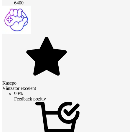
6400
Kasepo
Vânzător excelent
99%
Feedback pozitiv