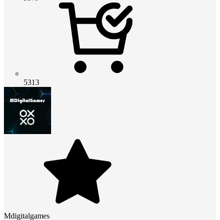
5313
Mdigitalgames