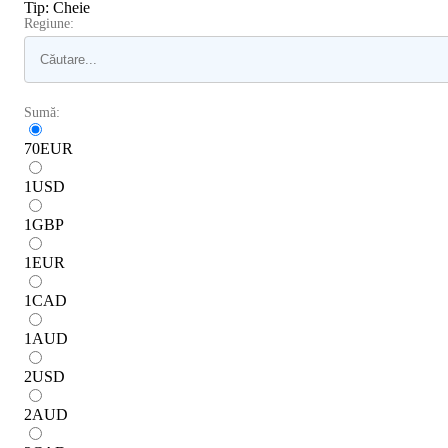
Tip
:
Cheie
Regiune:
Sumă:
70
EUR
1
USD
1
GBP
1
EUR
1
CAD
1
AUD
2
USD
2
AUD