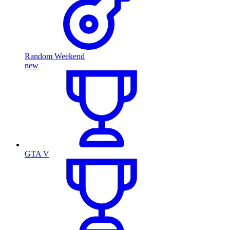
Random Weekend
new
GTA V