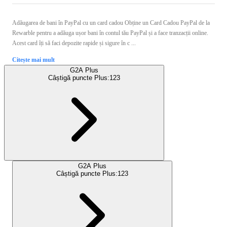
Adăugarea de bani în PayPal cu un card cadou Obține un Card Cadou PayPal de la
Rewarble pentru a adăuga ușor bani în contul tău PayPal și a face tranzacții online.
Acest card îți să faci depozite rapide și sigure în c ...
Citește mai mult
G2A Plus
Câștigă puncte Plus:
123
G2A Plus
Câștigă puncte Plus:
123