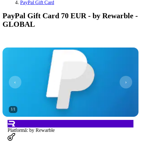
PayPal Gift Card
PayPal Gift Card 70 EUR - by Rewarble -
GLOBAL
1
/
1
Platformă
:
by Rewarble