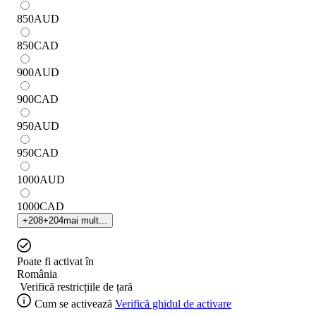
850
AUD
850
CAD
900
AUD
900
CAD
950
AUD
950
CAD
1000
AUD
1000
CAD
+
208
+
204
mai mult...
Poate fi activat în
România
Verifică restricțiile de țară
Cum se activează
Verifică ghidul de activare