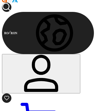
RO
RON