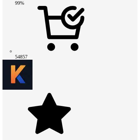
99%
54857