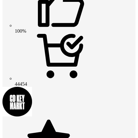
100%
44454