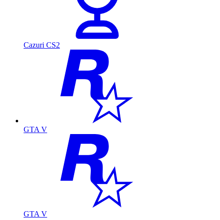
Cazuri CS2
GTA V
GTA V