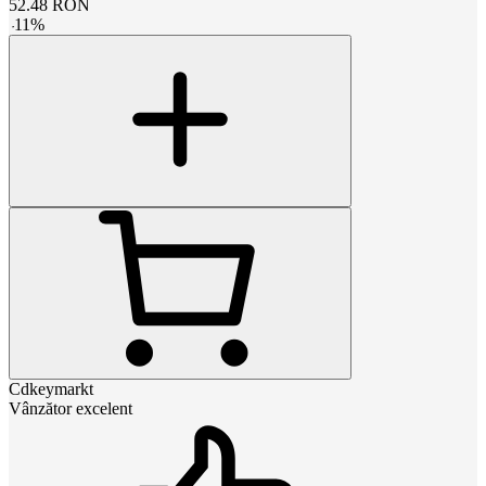
52.48
RON
-
11
%
Cdkeymarkt
Vânzător excelent