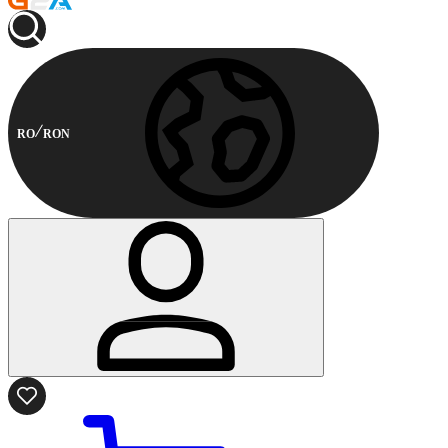
RO
RON