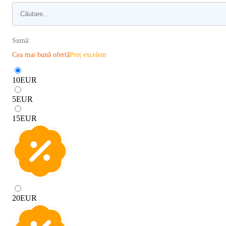
Sumă:
Cea mai bună ofertă
Preț excelent
10
EUR
5
EUR
15
EUR
20
EUR