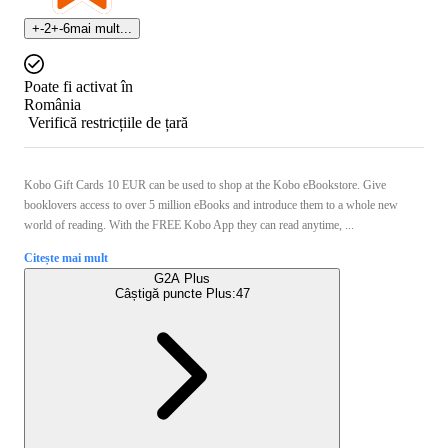
+
-2
+
-6
mai mult...
Poate fi activat în
România
Verifică restricțiile de țară
Kobo Gift Cards 10 EUR can be used to shop at the Kobo eBookstore. Give
booklovers access to over 5 million eBooks and introduce them to a whole new
world of reading. With the FREE Kobo App they can read anytime, ...
Citește mai mult
G2A Plus
Câștigă puncte Plus:
47