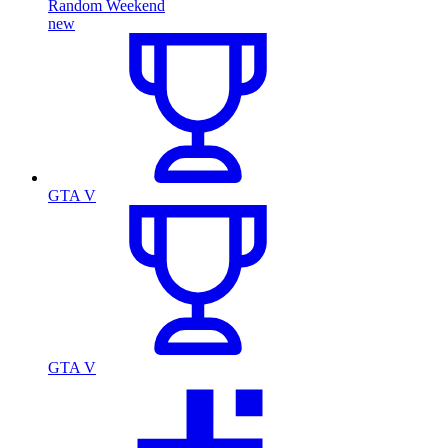
Random Weekend
new
GTA V
GTA V