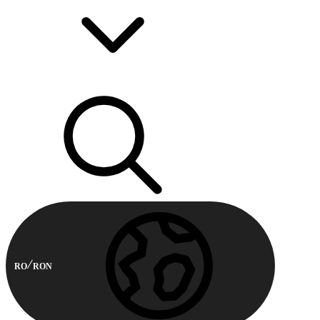
RO
RON