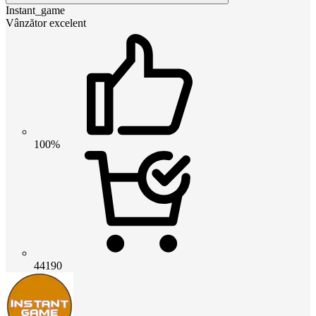
Instant_game
Vânzător excelent
100%
44190