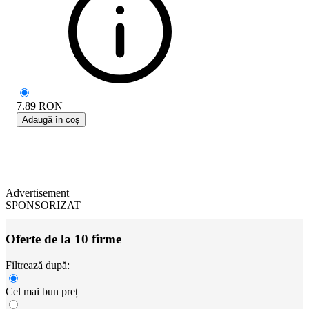
7.89
RON
Adaugă în coș
Advertisement
SPONSORIZAT
Oferte de la 10 firme
Filtrează după:
Cel mai bun preț