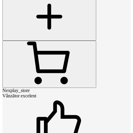
Nexplay_store
Vânzător excelent