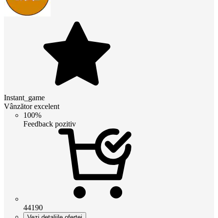
Instant_game
Vânzător excelent
100%
Feedback pozitiv
44190
Vezi detaliile ofertei