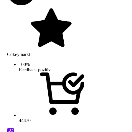
Cdkeymarkt
100
%
Feedback pozitiv
44470