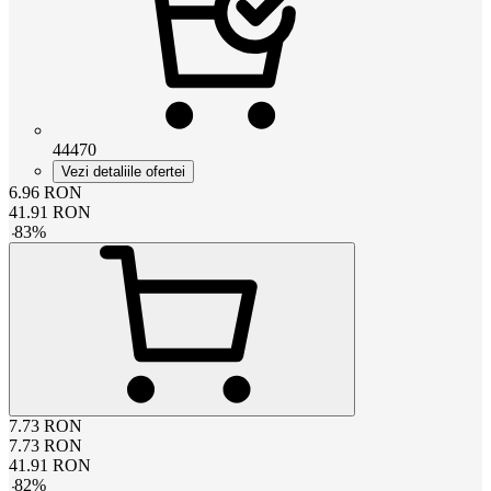
44470
Vezi detaliile ofertei
6.96
RON
41.91
RON
-
83
%
7.73
RON
7.73
RON
41.91
RON
-
82
%