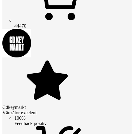
44470
Cdkeymarkt
Vânzător excelent
100%
Feedback pozitiv