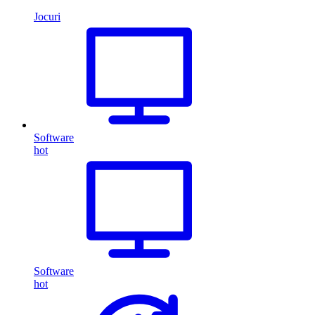
Jocuri
Software
hot
Software
hot