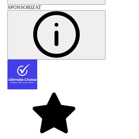
SPONSORIZAT