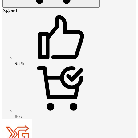
Xgcard
98%
865