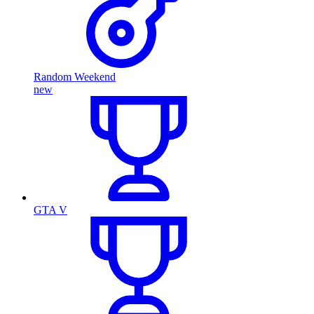
Random Weekend
new
GTA V