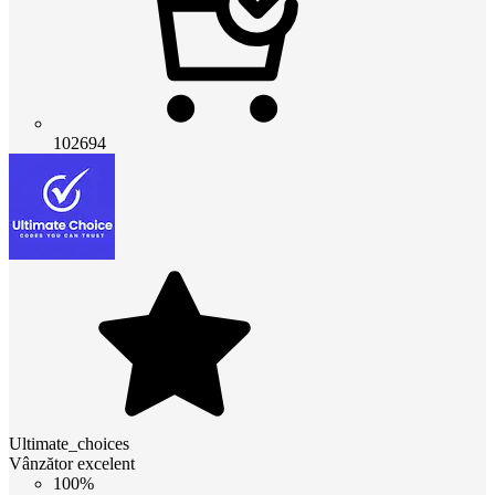
102694
Ultimate_choices
Vânzător excelent
100%