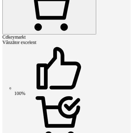
Cdkeymarkt
Vânzător excelent
100%