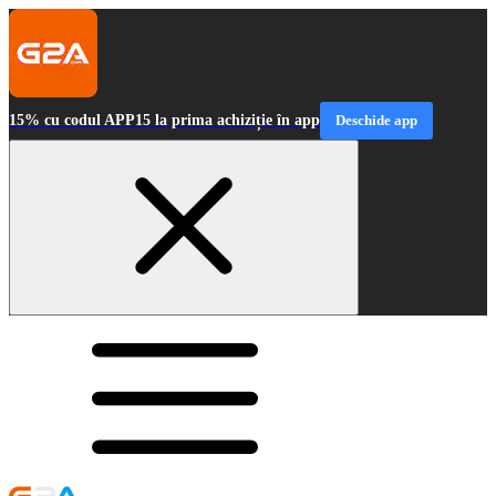
15% cu codul APP15 la prima achiziție în app
Deschide app