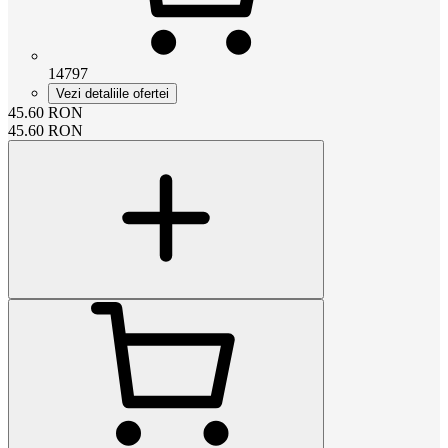
14797
Vezi detaliile ofertei
45.60
RON
45.60
RON