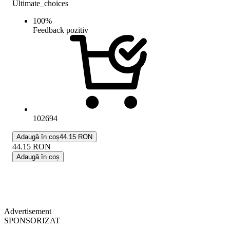
Ultimate_choices
100
%
Feedback pozitiv
102694
Adaugă în coș
44.15 RON
44.15
RON
Adaugă în coș
Advertisement
SPONSORIZAT