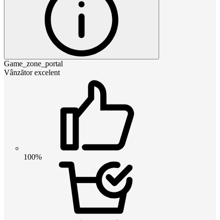
Game_zone_portal
Vânzător excelent
100%