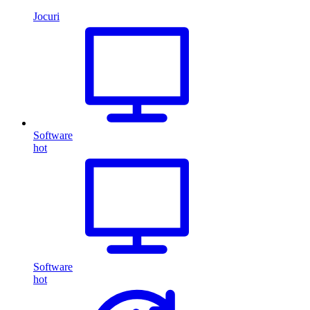
Jocuri
Software
hot
Software
hot