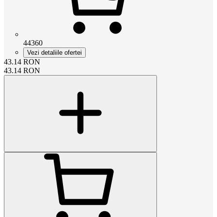
44360
Vezi detaliile ofertei
43.14
RON
43.14
RON