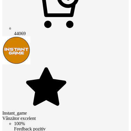
44069
Instant_game
Vânzător excelent
100%
Feedback pozitiv