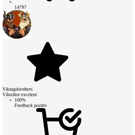
14797
Vikingsbrothers
Vânzător excelent
100%
Feedback pozitiv