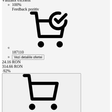
Vânzător excelent
100%
Feedback pozitiv
187110
Vezi detaliile ofertei
24.16
RON
314.66
RON
-
92
%