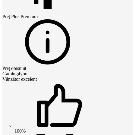
Preț
Plus Premium
Preț obișnuit
Gaming4you
Vânzător excelent
100%