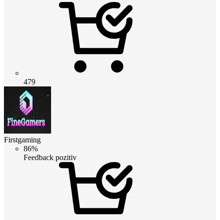
479
Firstgaming
86%
Feedback pozitiv