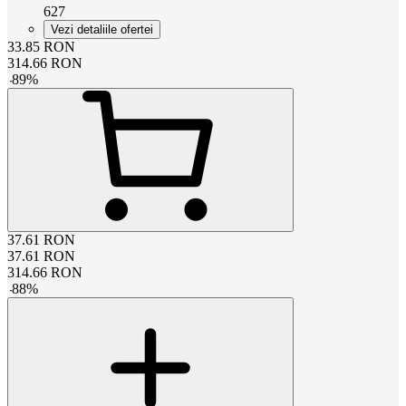
627
Vezi detaliile ofertei
33.85
RON
314.66
RON
-
89
%
37.61
RON
37.61
RON
314.66
RON
-
88
%