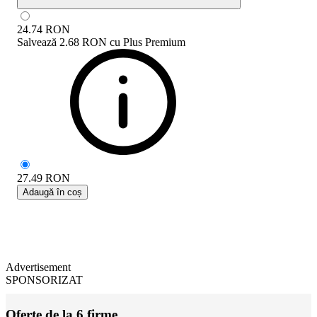
24.74
RON
Salvează
2.68 RON
cu
Plus Premium
27.49
RON
Adaugă în coș
Advertisement
SPONSORIZAT
Oferte de la 6 firme