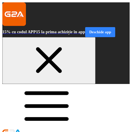
15% cu codul APP15 la prima achiziție în app
Deschide app