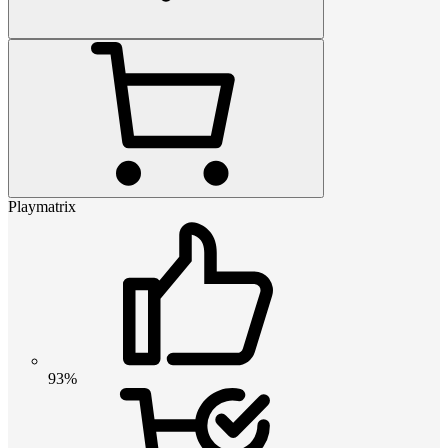
Playmatrix
93%