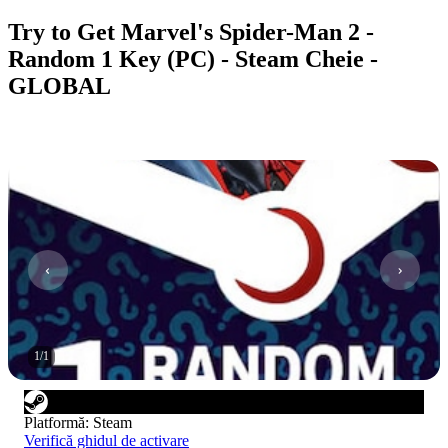
Try to Get Marvel's Spider-Man 2 -
Random 1 Key (PC) - Steam Cheie -
GLOBAL
1
/
1
Platformă
:
Steam
Verifică ghidul de activare