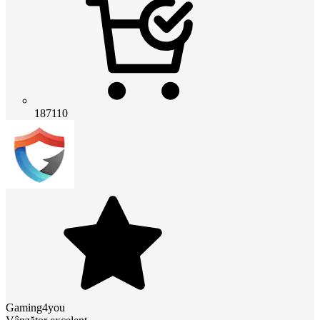
187110
Gaming4you