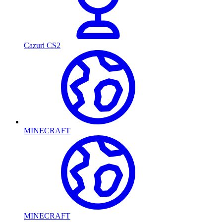
Cazuri CS2
MINECRAFT
MINECRAFT