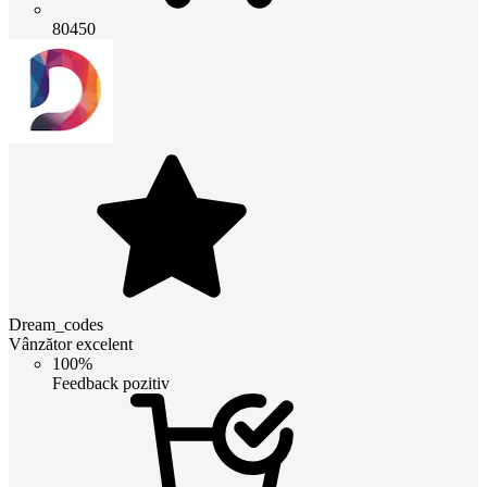
80450
Dream_codes
Vânzător excelent
100%
Feedback pozitiv