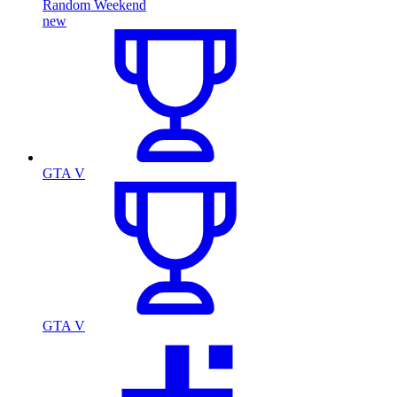
Random Weekend
new
GTA V
GTA V