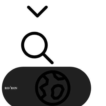
RO
RON