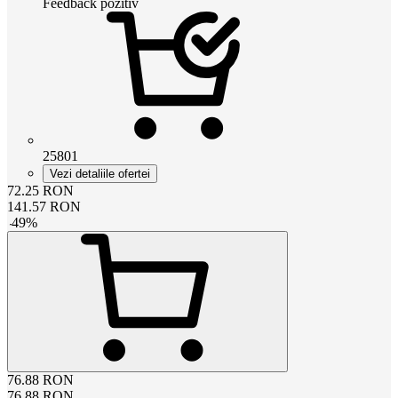
Feedback pozitiv
25801
Vezi detaliile ofertei
72.25
RON
141.57
RON
-
49
%
76.88
RON
76.88
RON