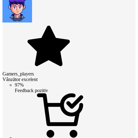
Gamers_players
Vânzător excelent
97%
Feedback pozitiv