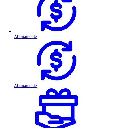
Abonamente
Abonamente