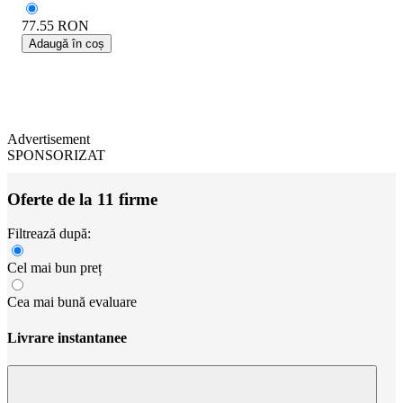
77.55
RON
Adaugă în coș
Advertisement
SPONSORIZAT
Oferte de la 11 firme
Filtrează după:
Cel mai bun preț
Cea mai bună evaluare
Livrare instantanee