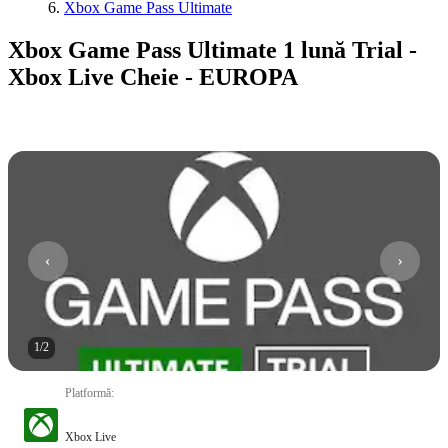
Xbox Game Pass Ultimate
Xbox Game Pass Ultimate 1 lună Trial -
Xbox Live Cheie - EUROPA
1
/
2
Platformă
:
Xbox Live