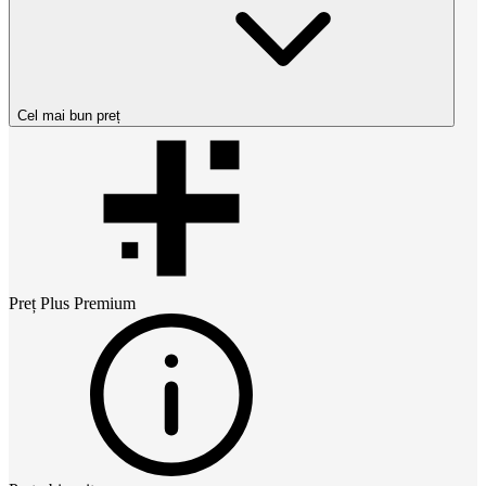
Cel mai bun preț
Preț
Plus Premium