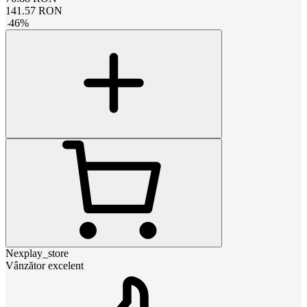
141.57
RON
-
46
%
Nexplay_store
Vânzător excelent