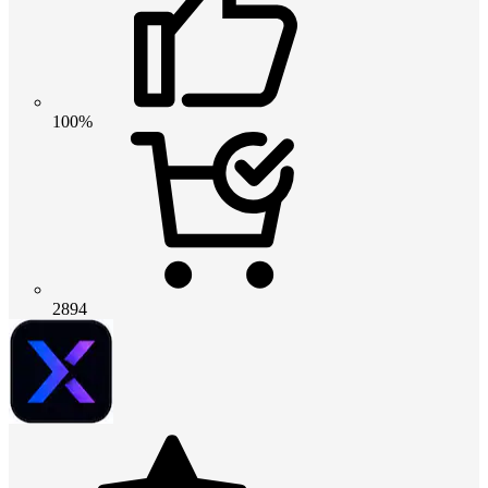
100%
2894