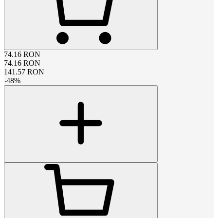
74.16
RON
74.16
RON
141.57
RON
-
48
%