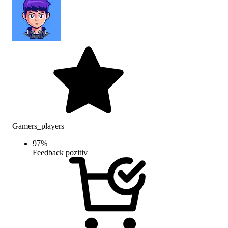
Gamers_players
97
%
Feedback pozitiv