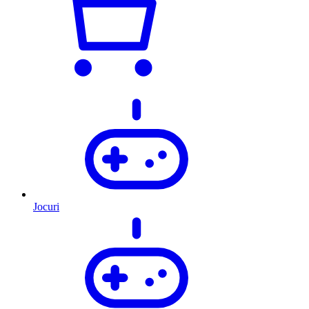
Jocuri