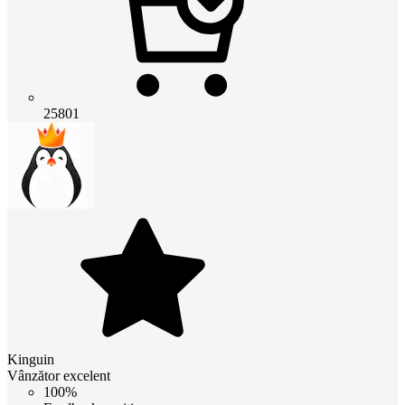
25801
Kinguin
Vânzător excelent
100%