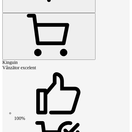
Kinguin
Vânzător excelent
100%