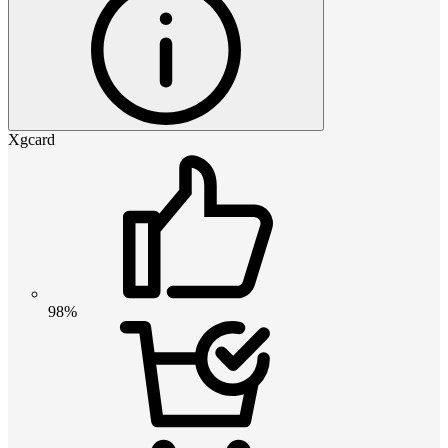
Xgcard
98%