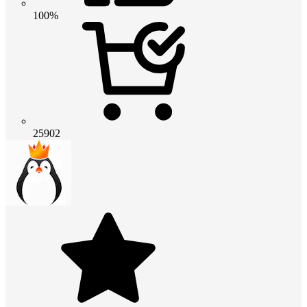
100%
25902