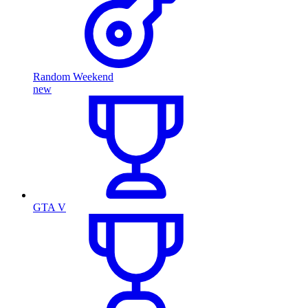
Random Weekend
new
GTA V