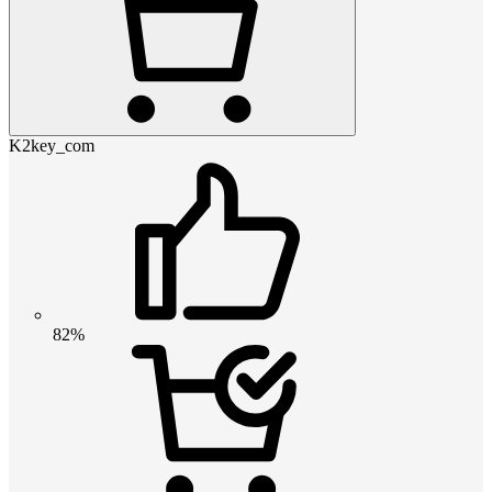
K2key_com
82%