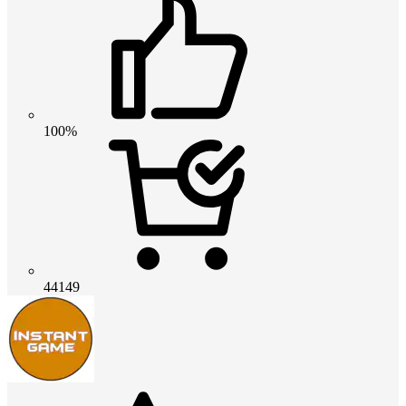
100%
44149