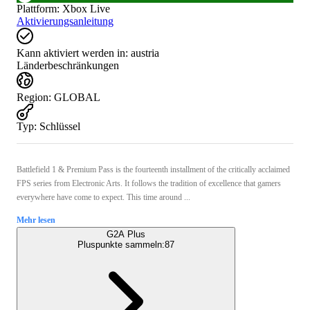
Plattform
:
Xbox Live
Aktivierungsanleitung
Kann aktiviert werden in:
austria
Länderbeschränkungen
Region
:
GLOBAL
Typ
:
Schlüssel
Battlefield 1 & Premium Pass is the fourteenth installment of the critically acclaimed
FPS series from Electronic Arts. It follows the tradition of excellence that gamers
everywhere have come to expect. This time around ...
Mehr lesen
G2A Plus
Pluspunkte sammeln:
87