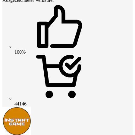
Ausgezeichneter Verkäufer
100%
44146