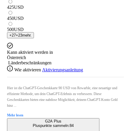
425
USD
450
USD
500
USD
+
27
+
23
mehr.
Kann aktiviert werden in
Österreich
Länderbeschränkungen
Wie aktivieren
Aktivierungsanleitung
Hier ist die ChatGPT-Geschenkkarte 90 USD von Rewarble, eine neuartige und
effiziente Methode, um dein ChatGPT-Erlebnis zu verbessern. Diese
Geschenkkarten bieten eine nahtlose Möglichkeit, deinem ChatGPT-Konto Geld
hinz ...
Mehr lesen
G2A Plus
Pluspunkte sammeln:
84