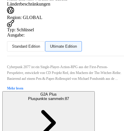
Länderbeschränkungen
Region
:
GLOBAL
Typ
:
Schlüssel
Ausgabe:
Standard Edition
Ultimate Edition
Cyberpunk 2077 ist ein Single-Player-Action-RPG aus der First-Person-
Perspektive, entwickelt von CD Projekt Red, den Machern der The-Witcher-Reihe.
Basierend auf einem Pen-&-Paper-Rollenspiel von Michael Pondsmith aus de ...
Mehr lesen
G2A Plus
Pluspunkte sammeln:
87