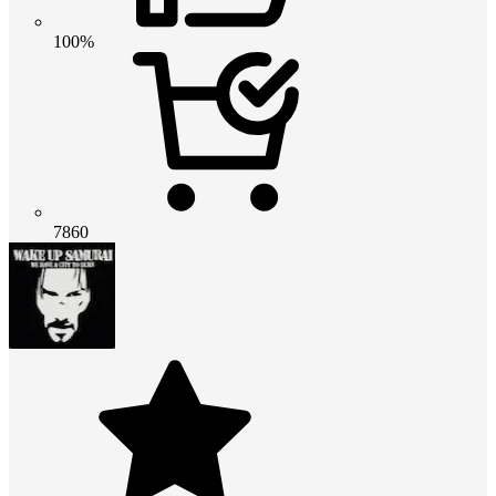
100%
7860