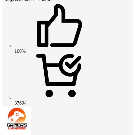
100%
37694