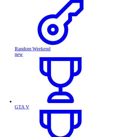
Random Weekend
new
GTA V