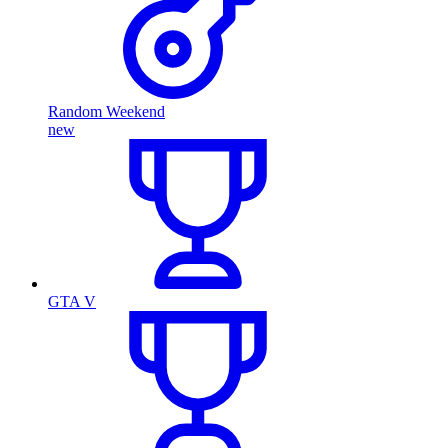
Random Weekend
new
GTA V