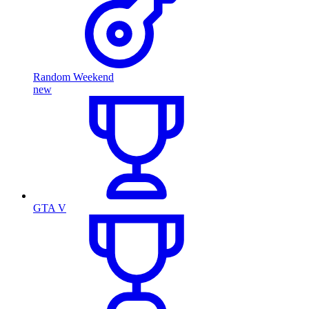
Random Weekend
new
GTA V