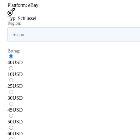
Plattform
:
eBay
Typ
:
Schlüssel
Region:
Betrag:
40
USD
10
USD
25
USD
30
USD
45
USD
50
USD
60
USD