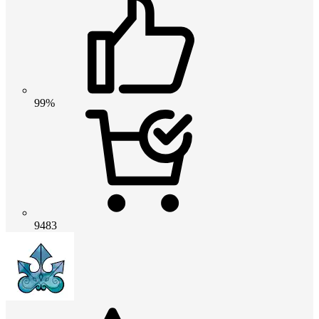
99%
9483