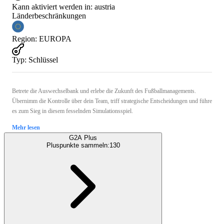
Kann aktiviert werden in:
austria
Länderbeschränkungen
Region
:
EUROPA
Typ
:
Schlüssel
Betrete die Auswechselbank und erlebe die Zukunft des Fußballmanagements.
Übernimm die Kontrolle über dein Team, triff strategische Entscheidungen und führe
es zum Sieg in diesem fesselnden Simulationsspiel.
Mehr lesen
G2A Plus
Pluspunkte sammeln:
130