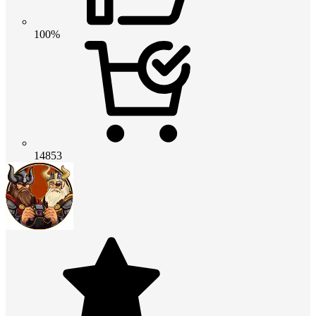
100%
14853