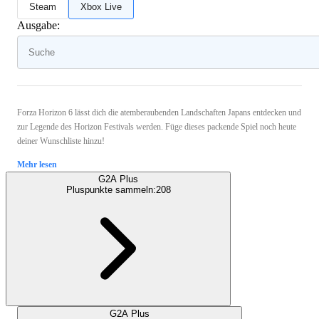
Steam
Xbox Live
Ausgabe:
Forza Horizon 6 lässt dich die atemberaubenden Landschaften Japans entdecken und
zur Legende des Horizon Festivals werden. Füge dieses packende Spiel noch heute
deiner Wunschliste hinzu!
Mehr lesen
G2A Plus
Pluspunkte sammeln:
208
G2A Plus