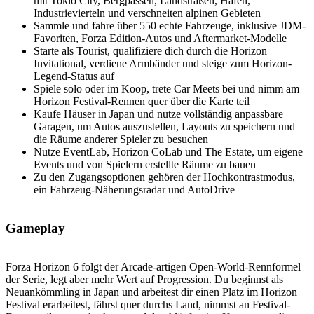
mit Tokio City, Bergpässen, Landstraßen, Häfen,
Industrievierteln und verschneiten alpinen Gebieten
Sammle und fahre über 550 echte Fahrzeuge, inklusive JDM-
Favoriten, Forza Edition-Autos und Aftermarket-Modelle
Starte als Tourist, qualifiziere dich durch die Horizon
Invitational, verdiene Armbänder und steige zum Horizon-
Legend-Status auf
Spiele solo oder im Koop, trete Car Meets bei und nimm am
Horizon Festival-Rennen quer über die Karte teil
Kaufe Häuser in Japan und nutze vollständig anpassbare
Garagen, um Autos auszustellen, Layouts zu speichern und
die Räume anderer Spieler zu besuchen
Nutze EventLab, Horizon CoLab und The Estate, um eigene
Events und von Spielern erstellte Räume zu bauen
Zu den Zugangsoptionen gehören der Hochkontrastmodus,
ein Fahrzeug-Näherungsradar und AutoDrive
Gameplay
Forza Horizon 6 folgt der Arcade-artigen Open-World-Rennformel
der Serie, legt aber mehr Wert auf Progression. Du beginnst als
Neuankömmling in Japan und arbeitest dir einen Platz im Horizon
Festival erarbeitest, fährst quer durchs Land, nimmst an Festival-