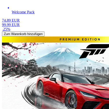
Welcome Pack
74.89
EUR
99.99
EUR
-
25
%
Zum Warenkorb hinzufügen