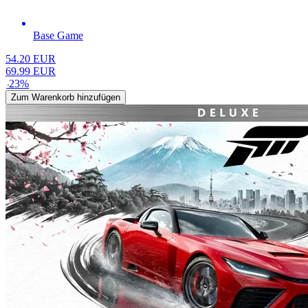
Base Game
54.20
EUR
69.99
EUR
-
23
%
Zum Warenkorb hinzufügen