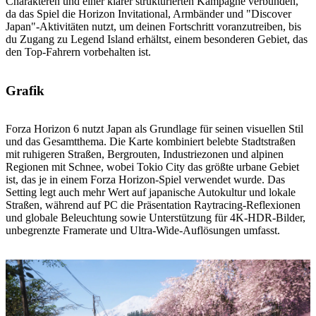
Charakteren und einer klarer strukturierten Kampagne verbunden,
da das Spiel die Horizon Invitational, Armbänder und "Discover
Japan"-Aktivitäten nutzt, um deinen Fortschritt voranzutreiben, bis
du Zugang zu Legend Island erhältst, einem besonderen Gebiet, das
den Top-Fahrern vorbehalten ist.
Grafik
Forza Horizon 6 nutzt Japan als Grundlage für seinen visuellen Stil
und das Gesamtthema. Die Karte kombiniert belebte Stadtstraßen
mit ruhigeren Straßen, Bergrouten, Industriezonen und alpinen
Regionen mit Schnee, wobei Tokio City das größte urbane Gebiet
ist, das je in einem Forza Horizon-Spiel verwendet wurde. Das
Setting legt auch mehr Wert auf japanische Autokultur und lokale
Straßen, während auf PC die Präsentation Raytracing-Reflexionen
und globale Beleuchtung sowie Unterstützung für 4K-HDR-Bilder,
unbegrenzte Framerate und Ultra-Wide-Auflösungen umfasst.