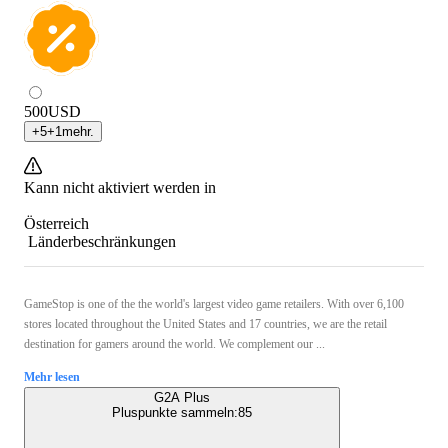
500
USD
+
5
+
1
mehr.
Kann nicht aktiviert werden in
Österreich
Länderbeschränkungen
GameStop is one of the the world's largest video game retailers. With over 6,100
stores located throughout the United States and 17 countries, we are the retail
destination for gamers around the world. We complement our ...
Mehr lesen
G2A Plus
Pluspunkte sammeln:
85