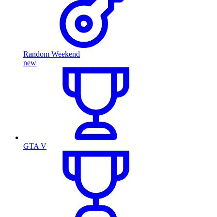
Random Weekend
new
GTA V