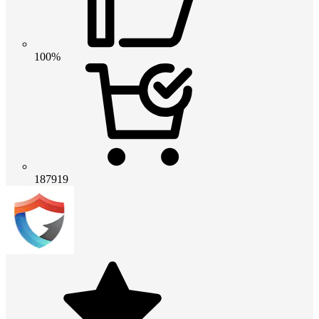
100%
187919