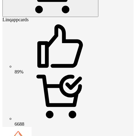
Linqappcards
89%
6688