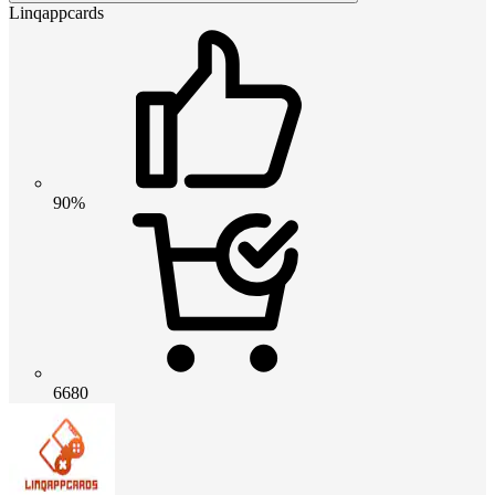
Linqappcards
90%
6680