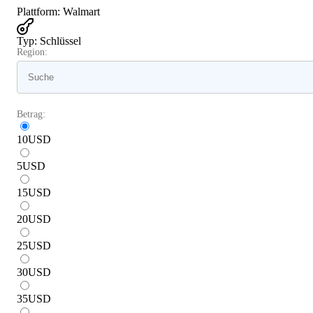
Plattform
:
Walmart
Typ
:
Schlüssel
Region:
Betrag:
10
USD
5
USD
15
USD
20
USD
25
USD
30
USD
35
USD