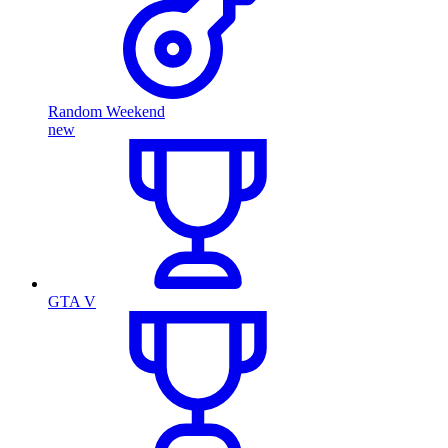
Random Weekend
new
GTA V