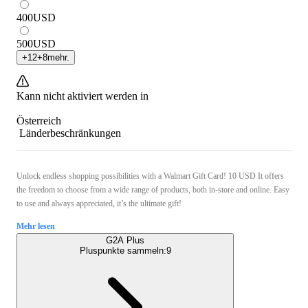
400
USD
500
USD
+
12
+
8
mehr.
Kann nicht aktiviert werden in
Österreich
Länderbeschränkungen
Unlock endless shopping possibilities with a Walmart Gift Card! 10 USD It offers
the freedom to choose from a wide range of products, both in-store and online. Easy
to use and always appreciated, it’s the ultimate gift!
Mehr lesen
G2A Plus
Pluspunkte sammeln:
9