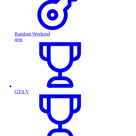
Random Weekend
new
GTA V