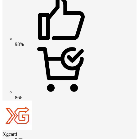
98%
866
Xgcard