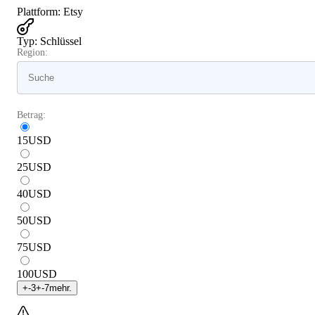
Plattform
:
Etsy
Typ
:
Schlüssel
Region:
Betrag:
15
USD
25
USD
40
USD
50
USD
75
USD
100
USD
+
-3
+
-7
mehr.