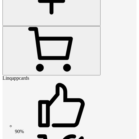
Linqappcards
90%