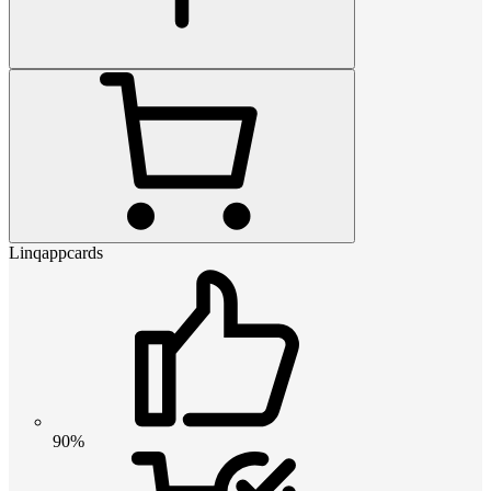
Linqappcards
90%