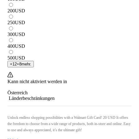
200
USD
250
USD
300
USD
400
USD
500
USD
+
12
+
8
mehr.
Kann nicht aktiviert werden in
Österreich
Länderbeschränkungen
Unlock endless shopping possibilities with a Walmart Gift Card! 20 USD It offers
the freedom to choose from a wide range of products, both in-store and online. Easy
to use and always appreciated, it’s the ultimate gift!