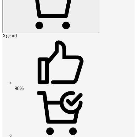
Xgcard
98%