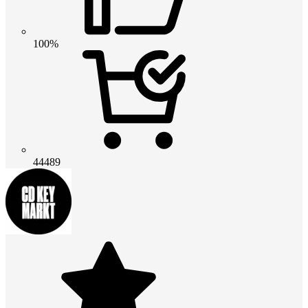
100%
44489