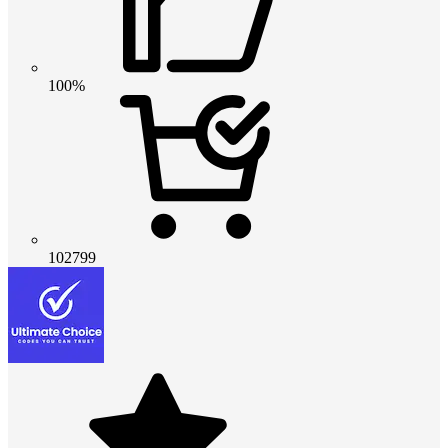
100%
102799