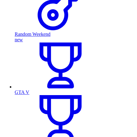
Random Weekend
new
GTA V