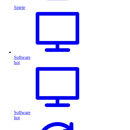
Spiele
Software
hot
Software
hot