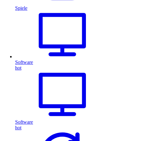
Spiele
Software
hot
Software
hot