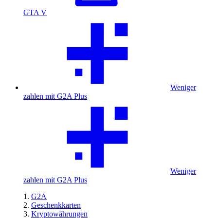
GTA V
Weniger
zahlen mit G2A Plus
Weniger
zahlen mit G2A Plus
G2A
Geschenkkarten
Kryptowährungen