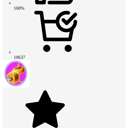
100%
19637