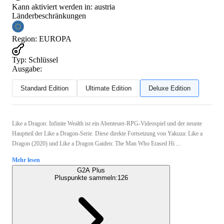
Kann aktiviert werden in:
austria
Länderbeschränkungen
Region
:
EUROPA
Typ
:
Schlüssel
Ausgabe:
Standard Edition
Ultimate Edition
Deluxe Edition
Like a Dragon: Infinite Wealth ist ein Abenteuer-RPG-Videospiel und der neunte
Hauptteil der Like a Dragon-Serie. Diese direkte Fortsetzung von Yakuza: Like a
Dragon (2020) und Like a Dragon Gaiden: The Man Who Erased Hi ...
Mehr lesen
G2A Plus
Pluspunkte sammeln:
126