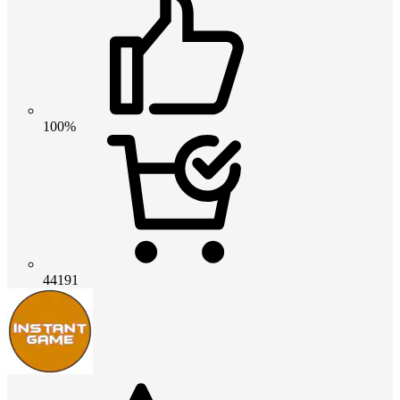
100%
44191