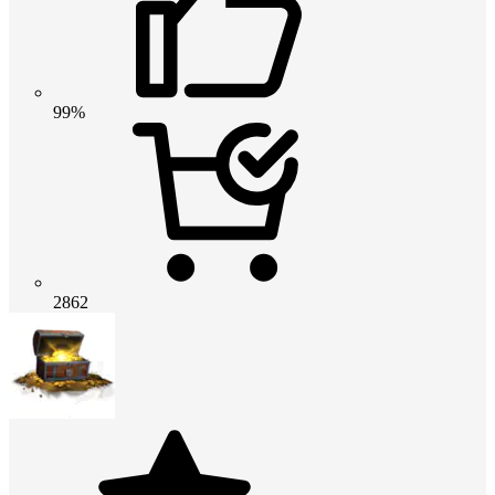
99%
2862