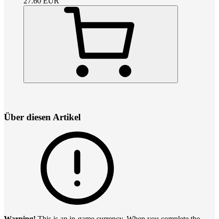
27.60
EUR
Über diesen Artikel
Warning!
This is an in-game currency. When you complete the