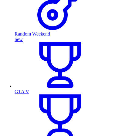
Random Weekend
new
GTA V