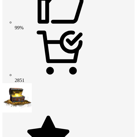
99%
2851