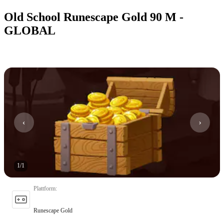
Old School Runescape Gold 90 M -
GLOBAL
1
/
1
Plattform
:
Runescape Gold