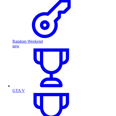
Random Weekend
new
GTA V