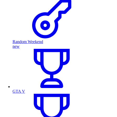
Random Weekend
new
GTA V