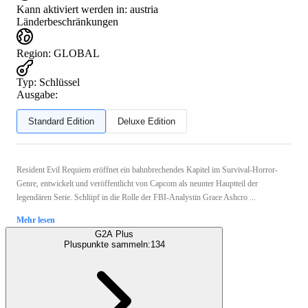
Kann aktiviert werden in:
austria
Länderbeschränkungen
Region
:
GLOBAL
Typ
:
Schlüssel
Ausgabe:
Standard Edition
Deluxe Edition
Resident Evil Requiem eröffnet ein bahnbrechendes Kapitel im Survival-Horror-
Genre, entwickelt und veröffentlicht von Capcom als neunter Hauptteil der
legendären Serie. Schlüpf in die Rolle der FBI-Analystin Grace Ashcro ...
Mehr lesen
G2A Plus
Pluspunkte sammeln:
134