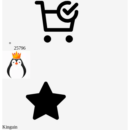
25796
Kinguin