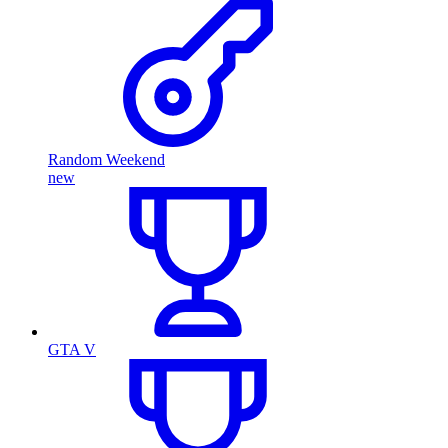
Random Weekend
new
GTA V