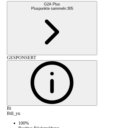
G2A Plus
Pluspunkte sammeln:
305
GESPONSERT
Bi
Bill_yu
100
%