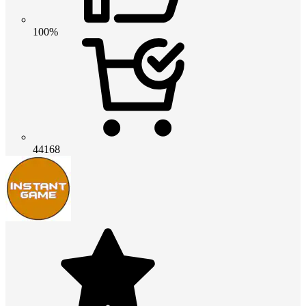
100%
44168