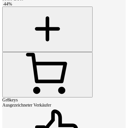
-
44
%
Gr8keys
Ausgezeichneter Verkäufer