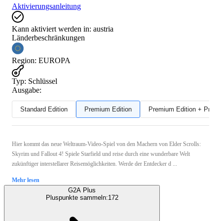
Aktivierungsanleitung
Kann aktiviert werden in:
austria
Länderbeschränkungen
Region
:
EUROPA
Typ
:
Schlüssel
Ausgabe:
Standard Edition
Premium Edition
Premium Edition + Preor
Hier kommt das neue Weltraum-Video-Spiel von den Machern von Elder Scrolls:
Skyrim und Fallout 4! Spiele Starfield und reise durch eine wunderbare Welt
zukünftiger interstellarer Reisemöglichkeiten. Werde der Entdecker d ...
Mehr lesen
G2A Plus
Pluspunkte sammeln:
172