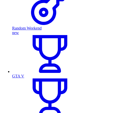
Random Weekend
new
GTA V