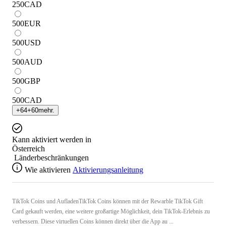
250
CAD
500
EUR
500
USD
500
AUD
500
GBP
500
CAD
+
64
+
60
mehr.
Kann aktiviert werden in
Österreich
Länderbeschränkungen
Wie aktivieren
Aktivierungsanleitung
TikTok Coins und AufladenTikTok Coins können mit der Rewarble TikTok Gift
Card gekauft werden, eine weitere großartige Möglichkeit, dein TikTok-Erlebnis zu
verbessern. Diese virtuellen Coins können direkt über die App au ...