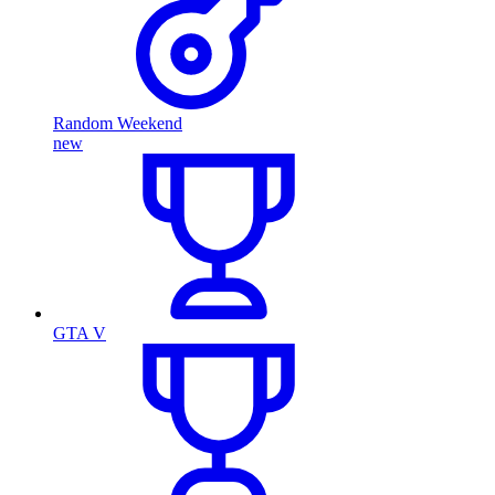
Random Weekend
new
GTA V