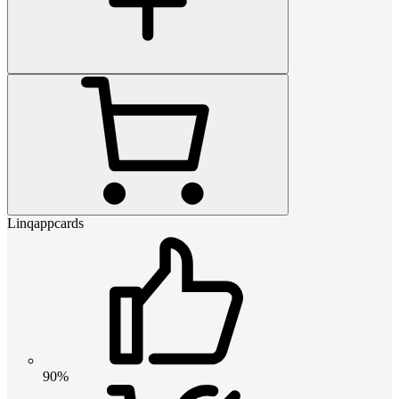
Linqappcards
90%