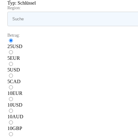
Typ
:
Schlüssel
Region:
Betrag:
25
USD
5
EUR
5
USD
5
CAD
10
EUR
10
USD
10
AUD
10
GBP