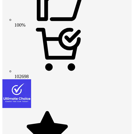
100%
102698